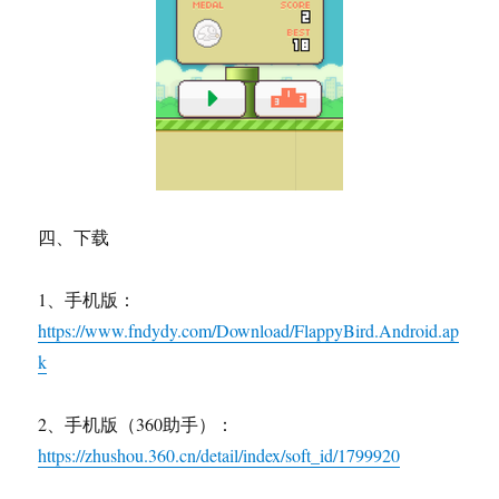
四、下载
1、手机版：
https://www.fndydy.com/Download/FlappyBird.Android.ap
k
2、手机版（360助手）：
https://zhushou.360.cn/detail/index/soft_id/1799920