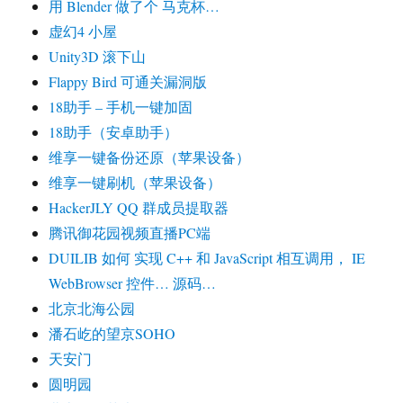
用 Blender 做了个 马克杯…
虚幻4 小屋
Unity3D 滚下山
Flappy Bird 可通关漏洞版
18助手 – 手机一键加固
18助手（安卓助手）
维享一键备份还原（苹果设备）
维享一键刷机（苹果设备）
HackerJLY QQ 群成员提取器
腾讯御花园视频直播PC端
DUILIB 如何 实现 C++ 和 JavaScript 相互调用， IE
WebBrowser 控件… 源码…
北京北海公园
潘石屹的望京SOHO
天安门
圆明园