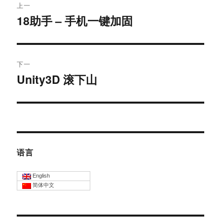
上一
章
18助手 – 手机一键加固
上
篇
导
文
航
章：
下一
Unity3D 滚下山
下
篇
文
章：
语言
English
简体中文