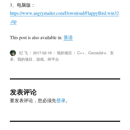
3、电脑版：
https://www.angrymailer.com/Download/FlappyBird.win32
.zip
This post is also available in:
英语
作
纪 飞
发
2017-02-16
分
我的项目
标
C++
、
Cocos2d-x
、
安
者
布
类
签
卓
、
我的项目
、
游戏
、
跨平台
于
发表评论
要发表评论，您必须先
登录
。
文