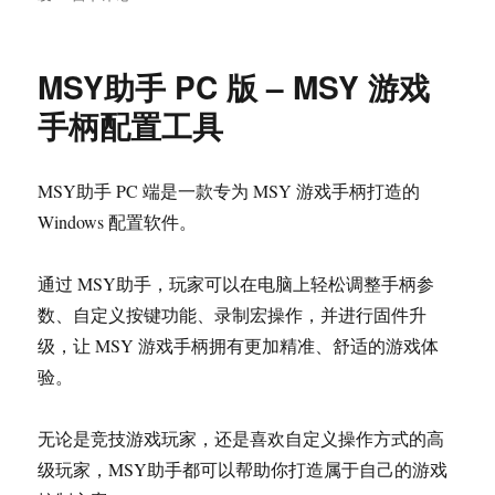
软
件
充
MSY助手 PC 版 – MSY 游戏
值
网
手柄配置工具
–
软
件
MSY助手 PC 端是一款专为 MSY 游戏手柄打造的
销
Windows 配置软件。
售
与
在
通过 MSY助手，玩家可以在电脑上轻松调整手柄参
线
数、自定义按键功能、录制宏操作，并进行固件升
授
权
级，让 MSY 游戏手柄拥有更加精准、舒适的游戏体
管
验。
理
平
台
无论是竞技游戏玩家，还是喜欢自定义操作方式的高
级玩家，MSY助手都可以帮助你打造属于自己的游戏