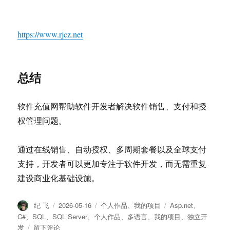
https://www.rjcz.net
总结
软件充值网帮助软件开发者解决软件销售、支付和授
权管理问题。
通过在线销售、自动授权、多周期套餐以及全球支付
支持，开发者可以更加专注于软件开发，而无需重复
建设商业化基础设施。
作
纪 飞
发
2026-05-16
分
个人作品
、
我的项目
标
Asp.net
、
者
布
类
签
C#
、
SQL
、
SQL Server
、
个人作品
、
多语言
、
我的项目
、
独立开
于
发
于
留下评论