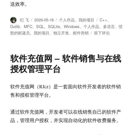
送效率。
作
纪 飞
发
2026-05-18
分
个人作品
、
我的项目
标
C++
、
者
布
类
签
Duilib
、
MFC
、
SQL
、
SQLite
、
Windows
、
个人作品
、
多语言
、
愤
于
怒的邮递员
、
我的项目
、
独立开发
、
邮件营销
于
留下评论
愤
怒
的
软件充值网 – 软件销售与在线
邮
递
授权管理平台
员
–
一
软件充值网（RJcz）是一套面向软件开发者的软件销
款
售和授权管理平台。
专
注
于
通过软件充值网，开发者可以在线销售自己的软件产
邮
品，管理用户授权，并实现自动化的软件收费服务。
件
群
发