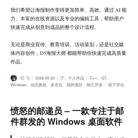
我们希望让海报制作变得更加简单、高效。通过 AI 能
力、丰富的在线资源以及专业的编辑工具，帮助用户
快速完成从创意到成品的整个设计流程。
无论是商业宣传、教育培训、活动策划，还是社交媒
体内容创作，D5海报大师 都能帮助你快速完成高质量
作品。
作
纪 飞
发
2026-05-20
分
IT
、
个人作品
标
C++
、
QT
、
者
布
类
签
Windows
、
动态换肤
、
多语言
、
我的项目
、
独立开发
于
留下评论
于
D5
海
报
愤怒的邮递员 – 一款专注于邮
大
师
件群发的 Windows 桌面软件
–
AI
海