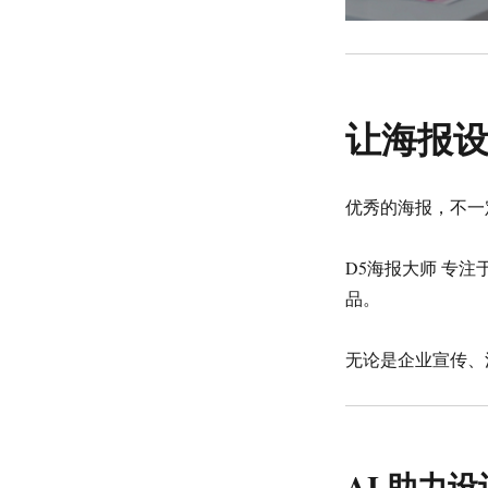
报
设
计
工
具
（Windows）
让海报
优秀的海报，不一
D5海报大师 专
品。
无论是企业宣传、
AI 助力设