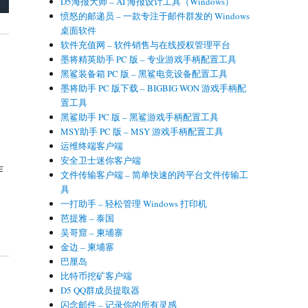
D5海报大师 – AI 海报设计工具（Windows）
愤怒的邮递员 – 一款专注于邮件群发的 Windows
桌面软件
软件充值网 – 软件销售与在线授权管理平台
墨将精英助手 PC 版 – 专业游戏手柄配置工具
黑鲨装备箱 PC 版 – 黑鲨电竞设备配置工具
墨将助手 PC 版下载 – BIGBIG WON 游戏手柄配
置工具
黑鲨助手 PC 版 – 黑鲨游戏手柄配置工具
MSY助手 PC 版 – MSY 游戏手柄配置工具
运维终端客户端
安全卫士迷你客户端
作
文件传输客户端 – 简单快速的跨平台文件传输工
具
一打助手 – 轻松管理 Windows 打印机
芭提雅 – 泰国
吴哥窟 – 柬埔寨
金边 – 柬埔寨
巴厘岛
比特币挖矿客户端
D5 QQ群成员提取器
闪念邮件 – 记录你的所有灵感