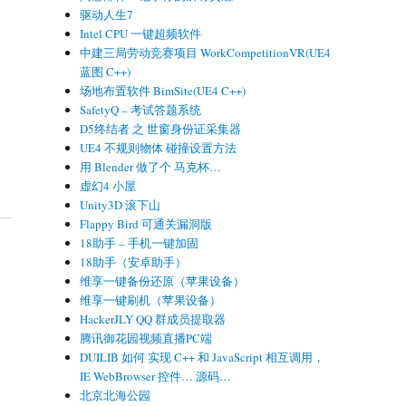
驱动人生7
Intel CPU 一键超频软件
中建三局劳动竞赛项目 WorkCompetitionVR(UE4
蓝图 C++)
场地布置软件 BimSite(UE4 C++)
SafetyQ – 考试答题系统
D5终结者 之 世窗身份证采集器
UE4 不规则物体 碰撞设置方法
用 Blender 做了个 马克杯…
虚幻4 小屋
Unity3D 滚下山
Flappy Bird 可通关漏洞版
18助手 – 手机一键加固
18助手（安卓助手）
维享一键备份还原（苹果设备）
维享一键刷机（苹果设备）
HackerJLY QQ 群成员提取器
腾讯御花园视频直播PC端
DUILIB 如何 实现 C++ 和 JavaScript 相互调用，
IE WebBrowser 控件… 源码…
，
北京北海公园