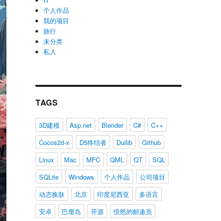
IT
个人作品
我的项目
旅行
未分类
私人
TAGS
3D建模
Asp.net
Blender
C#
C++
Cocos2d-x
D5终结者
Duilib
Github
Linux
Mac
MFC
QML
QT
SQL
SQLite
Windows
个人作品
公司项目
动态换肤
北京
印度尼西亚
多语言
安卓
巴厘岛
开源
愤怒的邮递员