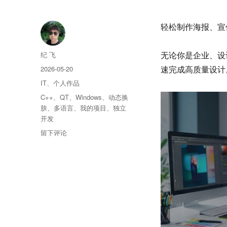
轻松制作海报、宣
作
纪 飞
无论你是企业、设
者
发
2026-05-20
速完成高质量设计
布
分
IT
、
个人作品
于
类
标
C++
、
QT
、
Windows
、
动态换
签
肤
、
多语言
、
我的项目
、
独立
开发
于
留下评论
D5
海
报
大
师
–
AI
海