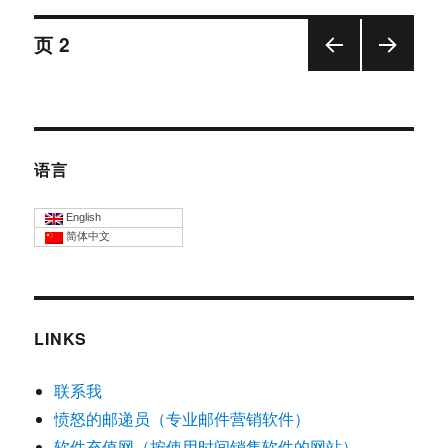
传
文
输
页
2
客
户
上一
下一
章
端
页
页
–
导
简
单
语言
航
快
速
English
的
简体中文
跨
平
台
文
件
LINKS
传
输
联系我
工
具
愤怒的邮递员（专业邮件营销软件）
软件充值网（按使用时间销售软件的网站）