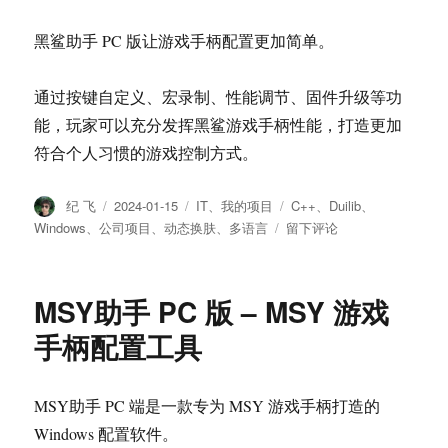
黑鲨助手 PC 版让游戏手柄配置更加简单。
通过按键自定义、宏录制、性能调节、固件升级等功
能，玩家可以充分发挥黑鲨游戏手柄性能，打造更加
符合个人习惯的游戏控制方式。
作
纪 飞
发
2024-01-15
分
IT
、
我的项目
标
C++
、
Duilib
、
者
布
类
签
Windows
、
公司项目
、
动态换肤
、
多语言
于
留下评论
于
黑
鲨
助
MSY助手 PC 版 – MSY 游戏
手
PC
手柄配置工具
版
–
黑
MSY助手 PC 端是一款专为 MSY 游戏手柄打造的
鲨
Windows 配置软件。
游