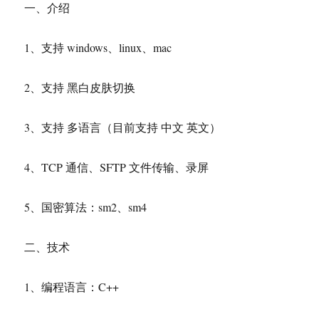
一、介绍
游
戏
手
1、支持 windows、linux、mac
柄
配
置
2、支持 黑白皮肤切换
工
具
3、支持 多语言（目前支持 中文 英文）
4、TCP 通信、SFTP 文件传输、录屏
5、国密算法：sm2、sm4
二、技术
1、编程语言：C++