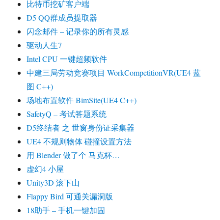
比特币挖矿客户端
D5 QQ群成员提取器
闪念邮件 – 记录你的所有灵感
驱动人生7
Intel CPU 一键超频软件
中建三局劳动竞赛项目 WorkCompetitionVR(UE4 蓝
图 C++)
场地布置软件 BimSite(UE4 C++)
SafetyQ – 考试答题系统
D5终结者 之 世窗身份证采集器
UE4 不规则物体 碰撞设置方法
用 Blender 做了个 马克杯…
虚幻4 小屋
Unity3D 滚下山
Flappy Bird 可通关漏洞版
18助手 – 手机一键加固