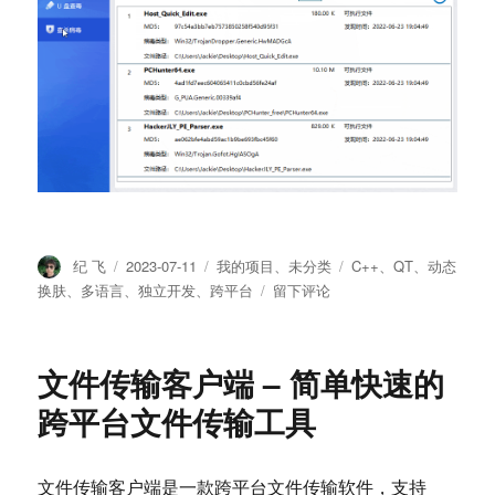
作
纪 飞
发
2023-07-11
分
我的项目
、
未分类
标
C++
、
QT
、
动态
者
布
类
签
换肤
、
多语言
、
独立开发
、
跨平台
于
留下评论
于
安
全
卫
文件传输客户端 – 简单快速的
士
迷
跨平台文件传输工具
你
客
户
文件传输客户端是一款跨平台文件传输软件，支持