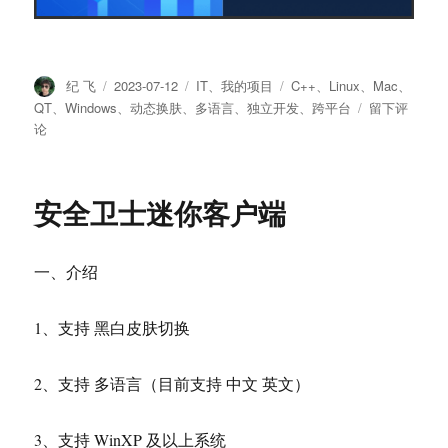
作
纪 飞
发
2023-07-12
分
IT
、
我的项目
标
C++
、
Linux
、
Mac
、
者
布
类
签
QT
、
Windows
、
动态换肤
、
多语言
、
独立开发
、
跨平台
于
留下评
于
论
运
维
终
端
安全卫士迷你客户端
客
户
端
一、介绍
1、支持 黑白皮肤切换
2、支持 多语言（目前支持 中文 英文）
3、支持 WinXP 及以上系统