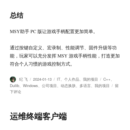
总结
MSY助手 PC 版让游戏手柄配置更加简单。
通过按键自定义、宏录制、性能调节、固件升级等功
能，玩家可以充分发挥 MSY 游戏手柄性能，打造更加
符合个人习惯的游戏控制方式。
作
纪 飞
发
2024-01-13
分
IT
、
个人作品
、
我的项目
标
C++
、
者
布
类
签
Duilib
、
Windows
、
公司项目
、
动态换肤
、
多语言
、
我的项目
于
留
于
下评论
MSY
助
手
PC
运维终端客户端
版
–
MSY