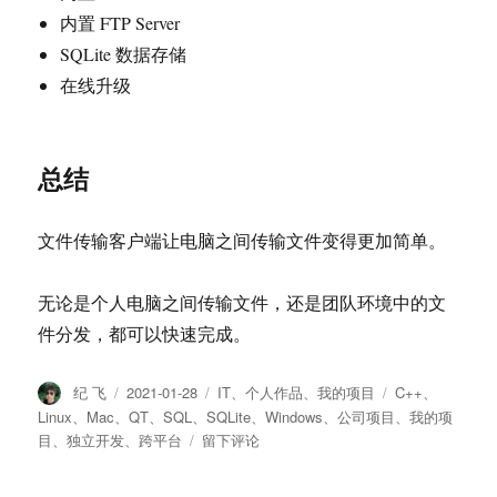
内置 FTP Server
SQLite 数据存储
在线升级
总结
文件传输客户端让电脑之间传输文件变得更加简单。
无论是个人电脑之间传输文件，还是团队环境中的文
件分发，都可以快速完成。
作
纪 飞
发
2021-01-28
分
IT
、
个人作品
、
我的项目
标
C++
、
者
布
类
签
Linux
、
Mac
、
QT
、
SQL
、
SQLite
、
Windows
、
公司项目
、
我的项
于
目
、
独立开发
、
跨平台
于
留下评论
文
件